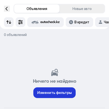
Объявления
Новые авто
В кредит
Ча
0 объявлений
Ничего не найдено
Изменить фильтры