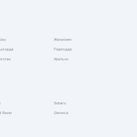
рау
Жанаозен
ылорда
Павлодар
кестан
Уральск
k
Subaru
d Rover
Genesis