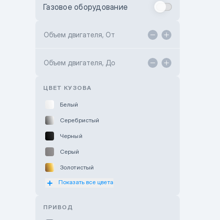
Газовое оборудование
Toyota Astana
Toyota Kokshetau
Объем двигателя, От
TANK Motors Karaganda
Объем двигателя, До
Hyundai ShymCity
Toyota Shygys
ЦВЕТ КУЗОВА
Белый
Серебристый
Черный
Серый
Золотистый
Показать все цвета
Оранжевый
Розовый
ПРИВОД
Красный