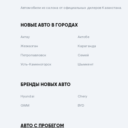
Черный металлик
Автомобили из салона от официальных дилеров Казахстана.
Стальной
НОВЫЕ АВТО В ГОРОДАХ
Вишневый
Серебристый металлик
Актау
Актобе
Темно-коричневый
Жезказган
Караганда
Бело-Дымчатый
Петропавловск
Семей
Светло-зелёный металлик
Усть-Каменогорск
Шымкент
Бирюзовый
Темно-синий металлик
БРЕНДЫ НОВЫХ АВТО
Зеленый металлик
Hyundai
Chery
Комбинированный
GWM
BYD
АВТО С ПРОБЕГОМ