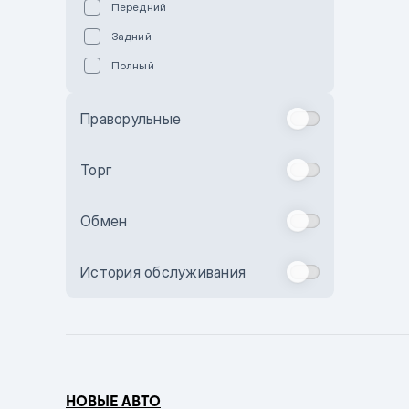
Передний
Пурпурный
Задний
Коричневый
Полный
Голубой
Синий
Праворульные
Фиолетовый
Зеленый
Торг
Желтый
Обмен
Бежевый
Бордовый
История обслуживания
Комбинированный
Бронзовый
Темно-синий
Серый металлик
НОВЫЕ АВТО
Сиреневый металлик