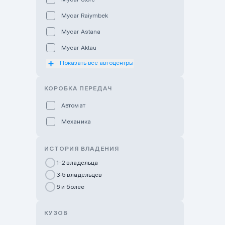
Mycar Raiymbek
Mycar Astana
Mycar Aktau
Показать все автоцентры
Mycar Uralsk
Haval & Tank Kyzylorda
КОРОБКА ПЕРЕДАЧ
Haval & Tank Pavlodar
Автомат
Bavaria Almaty
Механика
Mycar Shymkent
Bavaria Astana
ИСТОРИЯ ВЛАДЕНИЯ
GWM Nurly Zhol
1-2 владельца
3-5 владельцев
Chery Astana
6 и более
Changan Auto Nurly Zhol
Haval Atyrau
КУЗОВ
Hyundai Auto Almaty