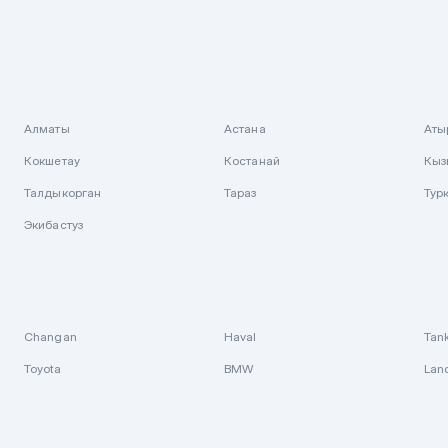
Алматы
Астана
Аты
Кокшетау
Костанай
Кыз
Талдыкорган
Тараз
Тур
Экибастуз
Changan
Haval
Tan
Toyota
BMW
Lan