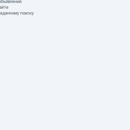
объявлений.
айте
заданному поиску