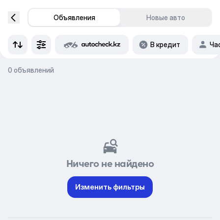
Объявления
Новые авто
В кредит
Ча
0 объявлений
Ничего не найдено
Изменить фильтры