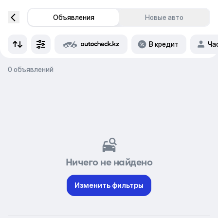
Объявления
Новые авто
В кредит
Ча
0 объявлений
Ничего не найдено
Изменить фильтры