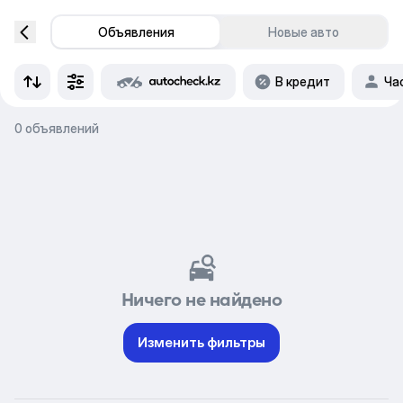
Объявления
Новые авто
В кредит
Ча
0 объявлений
Ничего не найдено
Изменить фильтры