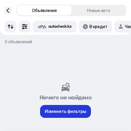
Объявления
Новые авто
В кредит
Ча
0 объявлений
Ничего не найдено
Изменить фильтры