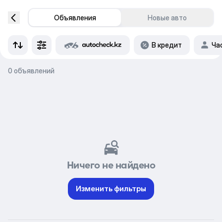
Объявления
Новые авто
В кредит
Ча
0 объявлений
Ничего не найдено
Изменить фильтры