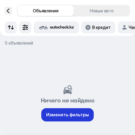
Объявления
Новые авто
В кредит
Ча
0 объявлений
Ничего не найдено
Изменить фильтры