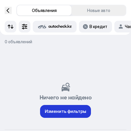
Объявления
Новые авто
В кредит
Ча
0 объявлений
Ничего не найдено
Изменить фильтры