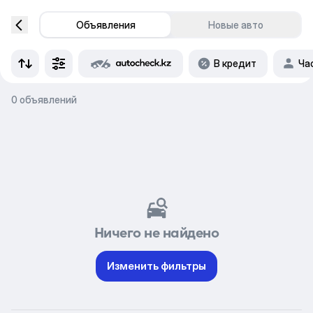
Объявления
Новые авто
В кредит
Ча
0 объявлений
Ничего не найдено
Изменить фильтры