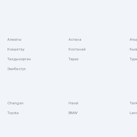
Алматы
Астана
Аты
Кокшетау
Костанай
Кыз
Талдыкорган
Тараз
Тур
Экибастуз
Changan
Haval
Tan
Toyota
BMW
Lan