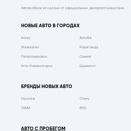
Черный металлик
Автомобили из салона от официальных дилеров Казахстана.
Стальной
НОВЫЕ АВТО В ГОРОДАХ
Вишневый
Серебристый металлик
Актау
Актобе
Темно-коричневый
Жезказган
Караганда
Бело-Дымчатый
Петропавловск
Семей
Светло-зелёный металлик
Усть-Каменогорск
Шымкент
Бирюзовый
Темно-синий металлик
БРЕНДЫ НОВЫХ АВТО
Зеленый металлик
Hyundai
Chery
Комбинированный
GWM
BYD
АВТО С ПРОБЕГОМ