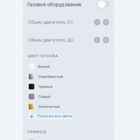
Газовое оборудование
Toyota Astana
Toyota Kokshetau
Объем двигателя, От
TANK Motors Karaganda
Объем двигателя, До
Hyundai ShymCity
Toyota Shygys
ЦВЕТ КУЗОВА
Белый
Серебристый
Черный
Серый
Золотистый
Показать все цвета
Оранжевый
Розовый
ПРИВОД
Красный