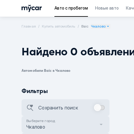
Авто с пробегом
Новые авто
Кач
Главная
Купить автомобиль
Baic
Чкалово
Найдено 0 объявлен
Автомобили Baic в Чкалово
Фильтры
Сохранить поиск
Выберите город
Чкалово