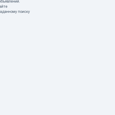
объявлений.
айте
заданному поиску