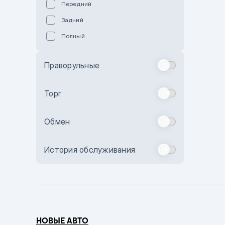
Передний
Пурпурный
Задний
Коричневый
Полный
Голубой
Синий
Праворульные
Фиолетовый
Зеленый
Торг
Желтый
Обмен
Бежевый
Бордовый
История обслуживания
Комбинированный
Бронзовый
Темно-синий
Серый металлик
НОВЫЕ АВТО
Сиреневый металлик