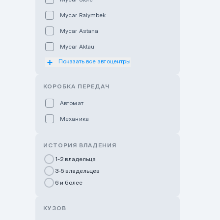
Mycar Raiymbek
Mycar Astana
Mycar Aktau
Показать все автоцентры
Mycar Uralsk
Haval & Tank Kyzylorda
КОРОБКА ПЕРЕДАЧ
Haval & Tank Pavlodar
Автомат
Bavaria Almaty
Механика
Mycar Shymkent
Bavaria Astana
ИСТОРИЯ ВЛАДЕНИЯ
GWM Nurly Zhol
1-2 владельца
3-5 владельцев
Chery Astana
6 и более
Changan Auto Nurly Zhol
Haval Atyrau
КУЗОВ
Hyundai Auto Almaty