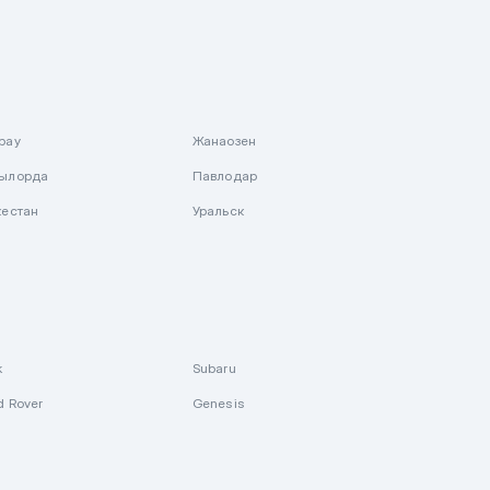
рау
Жанаозен
ылорда
Павлодар
кестан
Уральск
k
Subaru
d Rover
Genesis