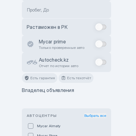
Пробег, До
Растаможен в РК
Mycar prime
Только проверенные авто
Autocheck.kz
Отчет по истории авто
Есть гарантия
Есть техотчёт
Владелец объявления
АВТОЦЕНТРЫ
Выбрать все
Mycar Almaty
Mycar Store