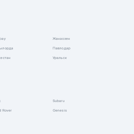
рау
Жанаозен
ылорда
Павлодар
кестан
Уральск
k
Subaru
d Rover
Genesis