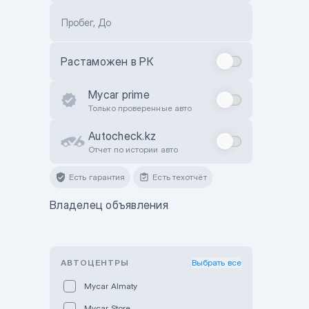
Пробег, До
Растаможен в РК
Mycar prime
Только проверенные авто
Autocheck.kz
Отчет по истории авто
Есть гарантия
Есть техотчёт
Владелец объявления
АВТОЦЕНТРЫ
Выбрать все
Mycar Almaty
Mycar Store