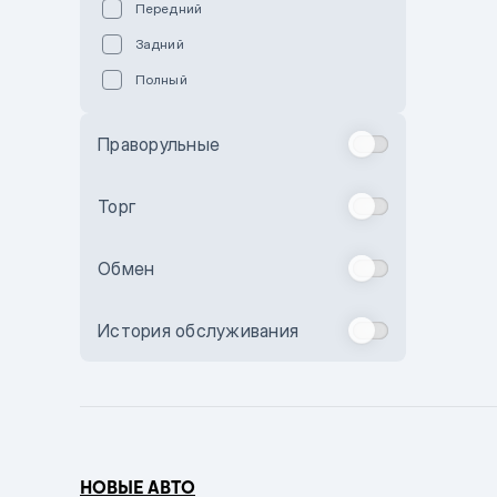
Передний
Пурпурный
Задний
Коричневый
Полный
Голубой
Синий
Праворульные
Фиолетовый
Зеленый
Торг
Желтый
Обмен
Бежевый
Бордовый
История обслуживания
Комбинированный
Бронзовый
Темно-синий
Серый металлик
НОВЫЕ АВТО
Сиреневый металлик