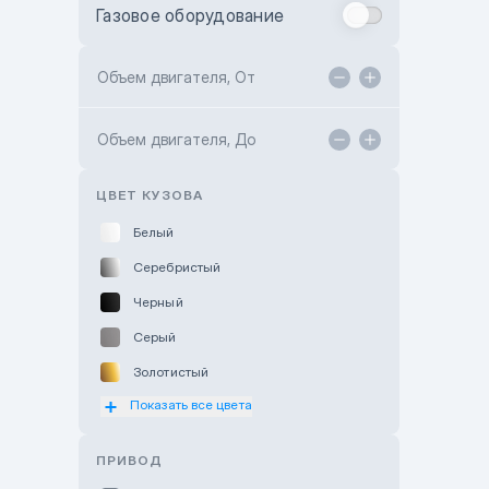
Газовое оборудование
Toyota Astana
Toyota Kokshetau
Объем двигателя, От
TANK Motors Karaganda
Объем двигателя, До
Hyundai ShymCity
Toyota Shygys
ЦВЕТ КУЗОВА
Белый
Серебристый
Черный
Серый
Золотистый
Показать все цвета
Оранжевый
Розовый
ПРИВОД
Красный