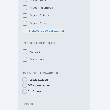
Mycar Raiymbek
Mycar Astana
Mycar Aktau
Показать все автоцентры
Mycar Uralsk
Haval & Tank Kyzylorda
КОРОБКА ПЕРЕДАЧ
Haval & Tank Pavlodar
Автомат
Bavaria Almaty
Механика
Mycar Shymkent
Bavaria Astana
ИСТОРИЯ ВЛАДЕНИЯ
GWM Nurly Zhol
1-2 владельца
3-5 владельцев
Chery Astana
6 и более
Changan Auto Nurly Zhol
Haval Atyrau
КУЗОВ
Hyundai Auto Almaty