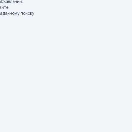
объявлений.
айте
заданному поиску