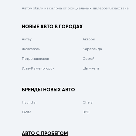
Черный металлик
Автомобили из салона от официальных дилеров Казахстана.
Стальной
НОВЫЕ АВТО В ГОРОДАХ
Вишневый
Серебристый металлик
Актау
Актобе
Темно-коричневый
Жезказган
Караганда
Бело-Дымчатый
Петропавловск
Семей
Светло-зелёный металлик
Усть-Каменогорск
Шымкент
Бирюзовый
Темно-синий металлик
БРЕНДЫ НОВЫХ АВТО
Зеленый металлик
Hyundai
Chery
Комбинированный
GWM
BYD
АВТО С ПРОБЕГОМ