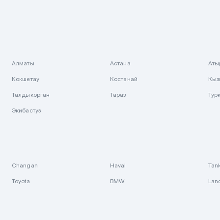
Алматы
Астана
Аты
Кокшетау
Костанай
Кыз
Талдыкорган
Тараз
Тур
Экибастуз
Changan
Haval
Tan
Toyota
BMW
Lan