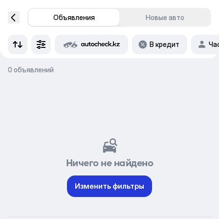
Объявления
Новые авто
В кредит
Ча
0 объявлений
Ничего не найдено
Изменить фильтры