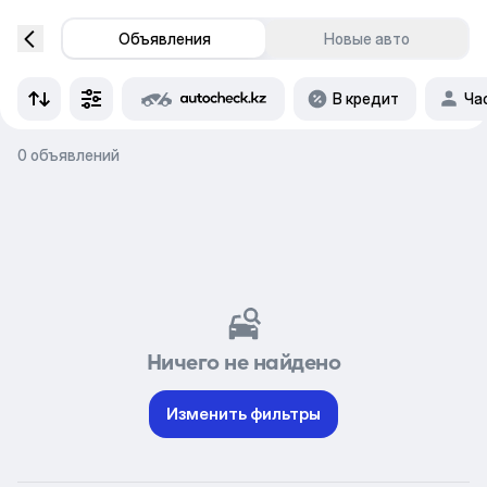
Объявления
Новые авто
В кредит
Ча
0 объявлений
Ничего не найдено
Изменить фильтры