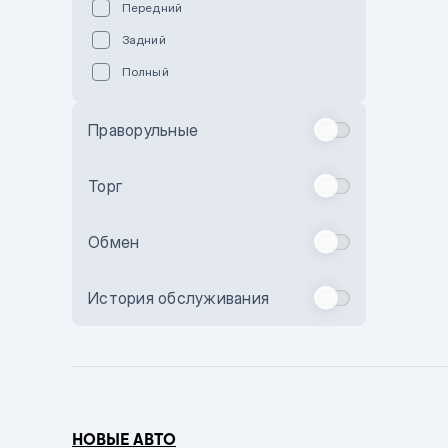
Передний
Пурпурный
Задний
Коричневый
Полный
Голубой
Синий
Праворульные
Фиолетовый
Зеленый
Торг
Желтый
Обмен
Бежевый
Бордовый
История обслуживания
Комбинированный
Бронзовый
Темно-синий
Серый металлик
НОВЫЕ АВТО
Сиреневый металлик