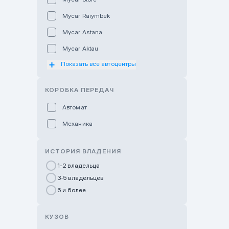
Mycar Raiymbek
Mycar Astana
Mycar Aktau
Показать все автоцентры
Mycar Uralsk
Haval & Tank Kyzylorda
КОРОБКА ПЕРЕДАЧ
Haval & Tank Pavlodar
Автомат
Bavaria Almaty
Механика
Mycar Shymkent
Bavaria Astana
ИСТОРИЯ ВЛАДЕНИЯ
GWM Nurly Zhol
1-2 владельца
3-5 владельцев
Chery Astana
6 и более
Changan Auto Nurly Zhol
Haval Atyrau
КУЗОВ
Hyundai Auto Almaty