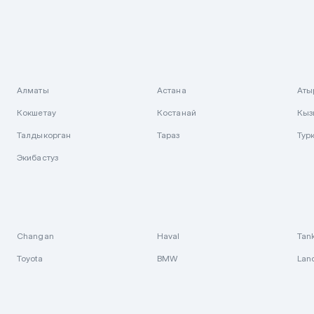
Алматы
Астана
Аты
Кокшетау
Костанай
Кыз
Талдыкорган
Тараз
Тур
Экибастуз
Changan
Haval
Tan
Toyota
BMW
Lan