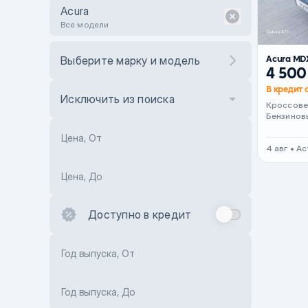
Acura
Все модели
Acura MD
Выберите марку и модель
4 500
В кредит 
Исключить из поиска
Кроссов
Бензинов
Цена, От
4 авг • А
Цена, До
Доступно в кредит
Год выпуска, От
Год выпуска, До