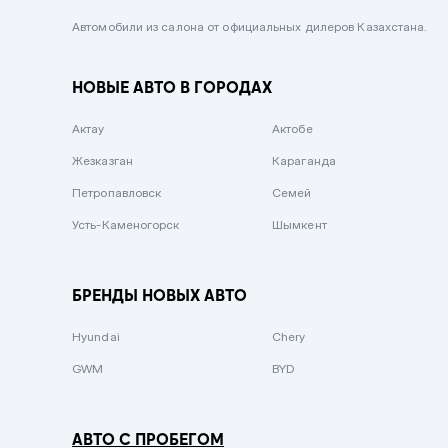
Черный металлик
Автомобили из салона от официальных дилеров Казахстана.
Стальной
НОВЫЕ АВТО В ГОРОДАХ
Вишневый
Серебристый металлик
Актау
Актобе
Темно-коричневый
Жезказган
Караганда
Бело-Дымчатый
Петропавловск
Семей
Светло-зелёный металлик
Усть-Каменогорск
Шымкент
Бирюзовый
Темно-синий металлик
БРЕНДЫ НОВЫХ АВТО
Зеленый металлик
Hyundai
Chery
Комбинированный
GWM
BYD
АВТО С ПРОБЕГОМ