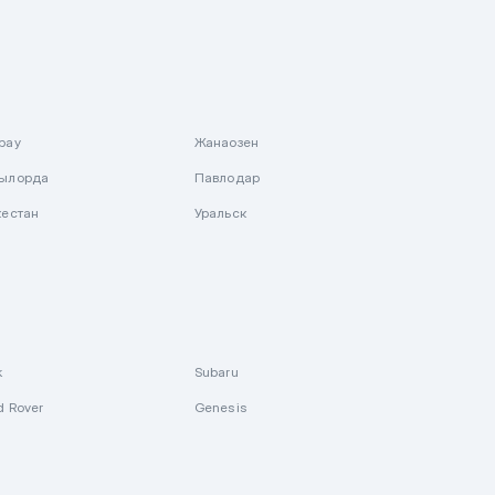
рау
Жанаозен
ылорда
Павлодар
кестан
Уральск
k
Subaru
d Rover
Genesis