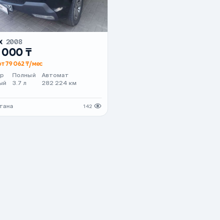
X
2008
 000 ₸
от 79 062 ₸/мес
ер
Полный
Автомат
ый
3.7 л
282 224 км
стана
142