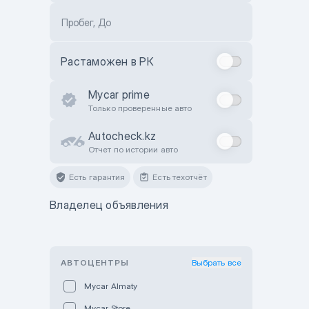
Пробег, До
Растаможен в РК
Mycar prime
Только проверенные авто
Autocheck.kz
Отчет по истории авто
Есть гарантия
Есть техотчёт
Владелец объявления
АВТОЦЕНТРЫ
Выбрать все
Mycar Almaty
Mycar Store