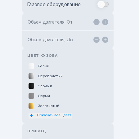
Газовое оборудование
Toyota Astana
Toyota Kokshetau
Объем двигателя, От
TANK Motors Karaganda
Объем двигателя, До
Hyundai ShymCity
Toyota Shygys
ЦВЕТ КУЗОВА
Белый
Серебристый
Черный
Серый
Золотистый
Показать все цвета
Оранжевый
Розовый
ПРИВОД
Красный