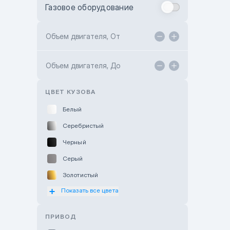
Газовое оборудование
Toyota Astana
Toyota Kokshetau
Объем двигателя, От
TANK Motors Karaganda
Объем двигателя, До
Hyundai ShymCity
Toyota Shygys
ЦВЕТ КУЗОВА
Белый
Серебристый
Черный
Серый
Золотистый
Показать все цвета
Оранжевый
Розовый
ПРИВОД
Красный