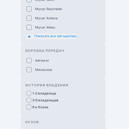
Mycar Raiymbek
Mycar Astana
Mycar Aktau
Показать все автоцентры
Mycar Uralsk
Haval & Tank Kyzylorda
КОРОБКА ПЕРЕДАЧ
Haval & Tank Pavlodar
Автомат
Bavaria Almaty
Механика
Mycar Shymkent
Bavaria Astana
ИСТОРИЯ ВЛАДЕНИЯ
GWM Nurly Zhol
1-2 владельца
3-5 владельцев
Chery Astana
6 и более
Changan Auto Nurly Zhol
Haval Atyrau
КУЗОВ
Hyundai Auto Almaty