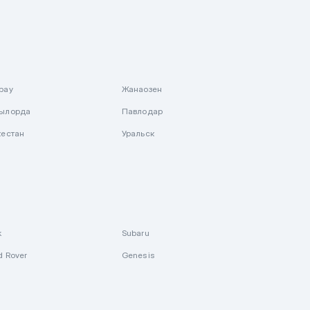
рау
Жанаозен
ылорда
Павлодар
кестан
Уральск
k
Subaru
d Rover
Genesis