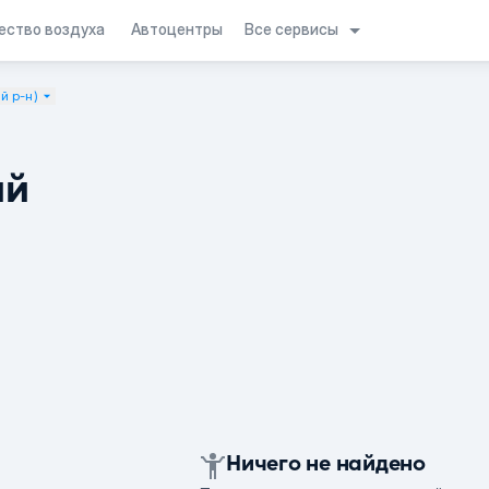
Все сервисы
ество воздуха
Автоцентры
й р-н)
ий
Ничего не найдено