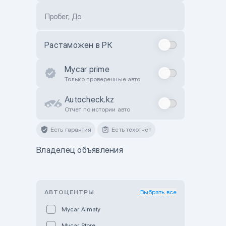
Пробег, До
Растаможен в РК
Mycar prime
Только проверенные авто
Autocheck.kz
Отчет по истории авто
Есть гарантия
Есть техотчёт
Владелец объявления
АВТОЦЕНТРЫ
Выбрать все
Mycar Almaty
Mycar Store