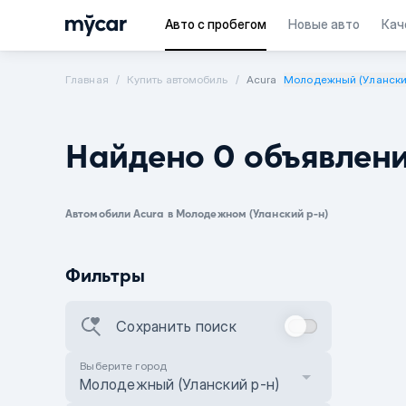
Авто с пробегом
Новые авто
Кач
Главная
Купить автомобиль
Acura
Молодежный (Улански
Найдено 0 объявлен
Автомобили Acura в Молодежном (Уланский р-н)
Фильтры
Сохранить поиск
Выберите город
Молодежный (Уланский р-н)