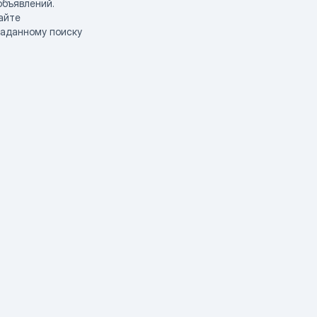
объявлений.
айте
заданному поиску