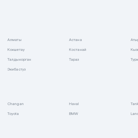
Алматы
Астана
Аты
Кокшетау
Костанай
Кыз
Талдыкорган
Тараз
Тур
Экибастуз
Changan
Haval
Tan
Toyota
BMW
Lan