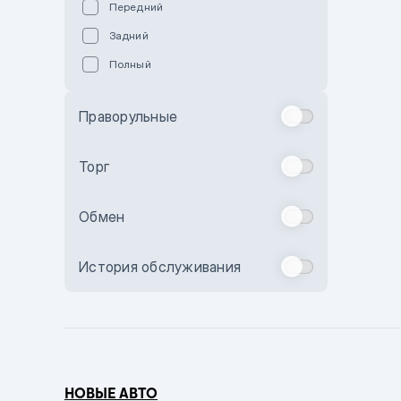
Передний
Пурпурный
Задний
Коричневый
Полный
Голубой
Синий
Праворульные
Фиолетовый
Зеленый
Торг
Желтый
Обмен
Бежевый
Бордовый
История обслуживания
Комбинированный
Бронзовый
Темно-синий
Серый металлик
НОВЫЕ АВТО
Сиреневый металлик