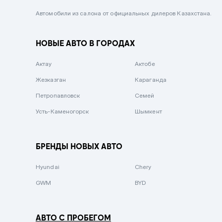
Черный металлик
Автомобили из салона от официальных дилеров Казахстана.
Стальной
НОВЫЕ АВТО В ГОРОДАХ
Вишневый
Серебристый металлик
Актау
Актобе
Темно-коричневый
Жезказган
Караганда
Бело-Дымчатый
Петропавловск
Семей
Светло-зелёный металлик
Усть-Каменогорск
Шымкент
Бирюзовый
Темно-синий металлик
БРЕНДЫ НОВЫХ АВТО
Зеленый металлик
Hyundai
Chery
Комбинированный
GWM
BYD
АВТО С ПРОБЕГОМ