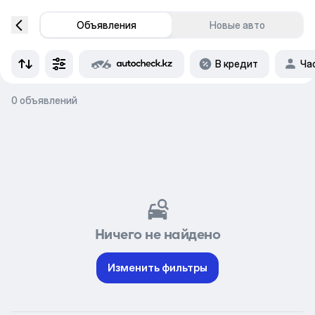
Объявления
Новые авто
В кредит
Ча
0 объявлений
Ничего не найдено
Изменить фильтры