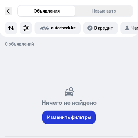
Объявления
Новые авто
В кредит
Ча
0 объявлений
Ничего не найдено
Изменить фильтры