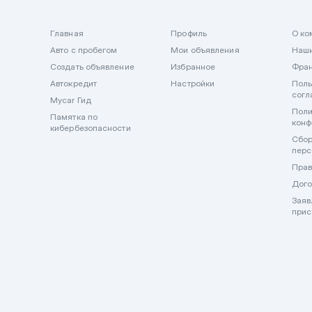
Главная
Профиль
О ко
Авто с пробегом
Мои объявления
Наши
Создать объявление
Избранное
Фра
Автокредит
Настройки
Поль
согл
Mycar Гид
Поли
Памятка по
конф
кибербезопасности
Сбор
перс
Прав
Дого
Заяв
прис
🔒 Важно! Mycar.kz никогда не запрашивает и не принимает оп
внимательны и не передавайте данные карт и оплату в мессен