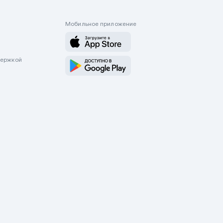
Мобильное приложение
держкой
оводятся только через приложение Mycar.kz Будьте