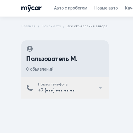
Авто с пробегом
Новые авто
Кач
Главная
Поиск авто
Все объявления автора
Пользователь M.
0 объявлений
Номер телефона
+7 (•••) ••• •• ••