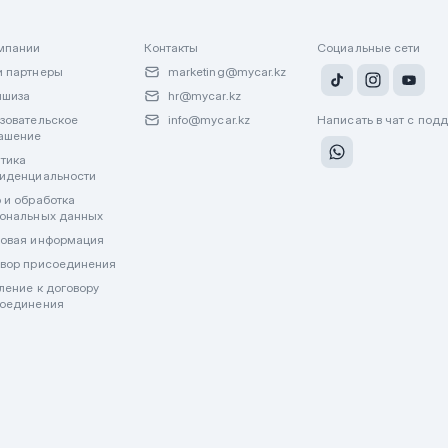
мпании
Контакты
Социальные сети
 партнеры
marketing@mycar.kz
ншиза
hr@mycar.kz
зовательское
info@mycar.kz
Написать в чат с под
ашение
тика
иденциальности
 и обработка
ональных данных
овая информация
вор присоединения
ление к договору
оединения
лату через WhatsApp или другие мессенджеры. Все финансовые операции пр
джерах.