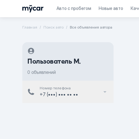
Авто с пробегом
Новые авто
Кач
Главная
Поиск авто
Все объявления автора
Пользователь M.
0 объявлений
Номер телефона
+7 (•••) ••• •• ••