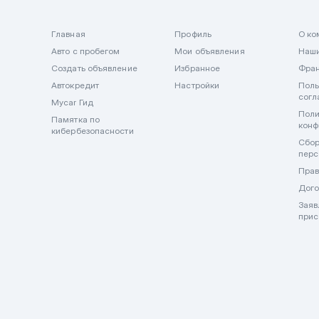
Главная
Профиль
О ко
Авто с пробегом
Мои объявления
Наши
Создать объявление
Избранное
Фра
Автокредит
Настройки
Поль
согл
Mycar Гид
Поли
Памятка по
конф
кибербезопасности
Сбор
перс
Прав
Дого
Заяв
прис
🔒 Важно! Mycar.kz никогда не запрашивает и не принимает оп
внимательны и не передавайте данные карт и оплату в мессен