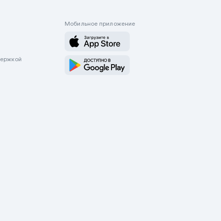
Мобильное приложение
держкой
оводятся только через приложение Mycar.kz Будьте