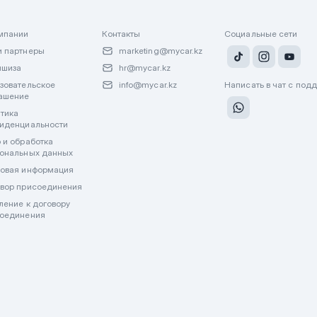
мпании
Контакты
Социальные сети
 партнеры
marketing@mycar.kz
ншиза
hr@mycar.kz
зовательское
info@mycar.kz
Написать в чат с под
ашение
тика
иденциальности
 и обработка
ональных данных
овая информация
вор присоединения
ление к договору
оединения
лату через WhatsApp или другие мессенджеры. Все финансовые операции пр
джерах.