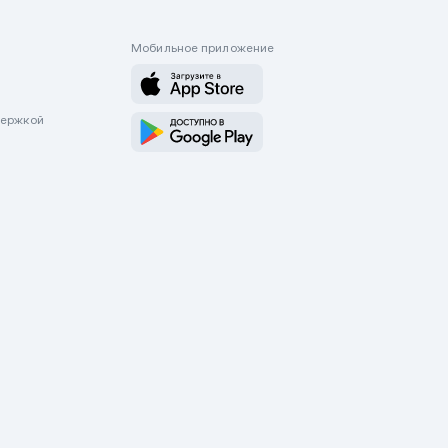
Мобильное приложение
держкой
оводятся только через приложение Mycar.kz Будьте