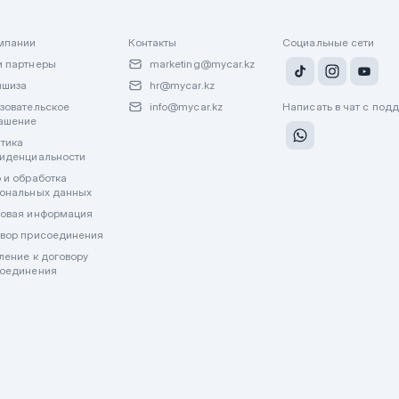
мпании
Контакты
Социальные сети
 партнеры
marketing@mycar.kz
ншиза
hr@mycar.kz
зовательское
info@mycar.kz
Написать в чат с под
ашение
тика
иденциальности
 и обработка
ональных данных
овая информация
вор присоединения
ление к договору
оединения
лату через WhatsApp или другие мессенджеры. Все финансовые операции пр
джерах.