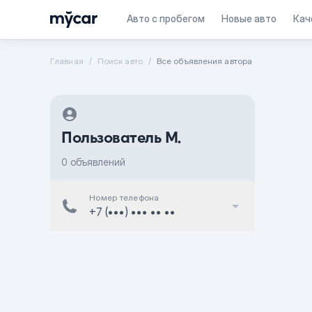
Авто с пробегом
Новые авто
Кач
Главная
Поиск авто
Все объявления автора
Пользователь M.
0 объявлений
Номер телефона
+7 (•••) ••• •• ••