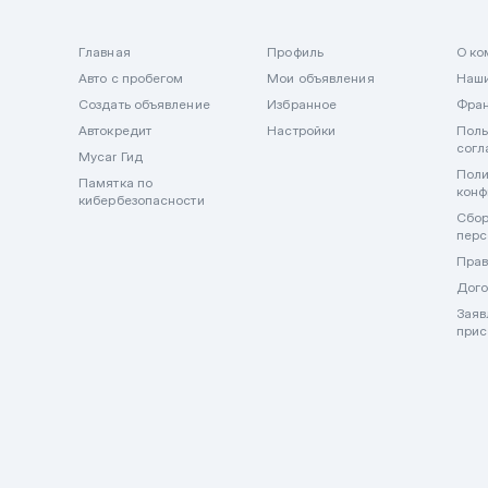
Главная
Профиль
О ко
Авто с пробегом
Мои объявления
Наши
Создать объявление
Избранное
Фра
Автокредит
Настройки
Поль
согл
Mycar Гид
Поли
Памятка по
конф
кибербезопасности
Сбор
перс
Прав
Дого
Заяв
прис
🔒 Важно! Mycar.kz никогда не запрашивает и не принимает оп
внимательны и не передавайте данные карт и оплату в мессен