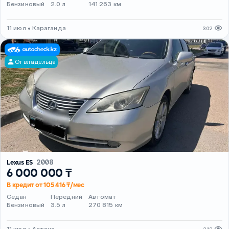
Бензиновый
2.0 л
141 263 км
11 июл • Караганда
302
От владельца
Lexus ES
2008
6 000 000 ₸
В кредит от 105 416 ₸/мес
Седан
Передний
Автомат
Бензиновый
3.5 л
270 815 км
11 июл • Астана