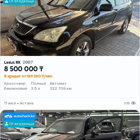
От владельца
Lexus RX
2007
8 500 000 ₸
В кредит от 149 340 ₸/мес
Кроссовер
Полный
Автомат
Бензиновый
3.5 л
322 709 км
11 июл • Астана
335
От владельца