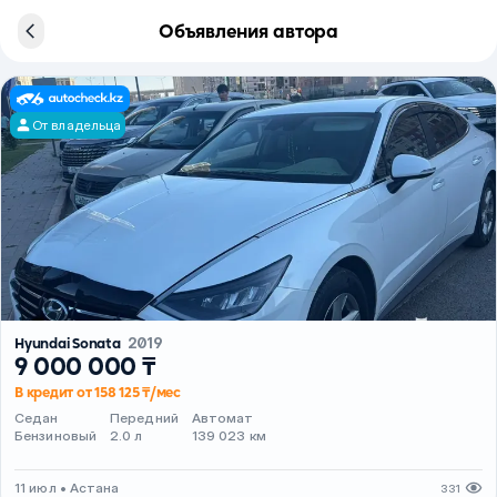
Объявления автора
От владельца
Hyundai Sonata
2019
9 000 000 ₸
В кредит от 158 125 ₸/мес
Седан
Передний
Автомат
Бензиновый
2.0 л
139 023 км
11 июл • Астана
331