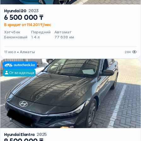
Hyundai i20
2023
6 500 000 ₸
В кредит от 114 201 ₸/мес
Хэтчбек
Передний
Автомат
Бензиновый
1.4 л
77 638 км
11 июл • Алматы
284
От владельца
Hyundai Elantra
2025