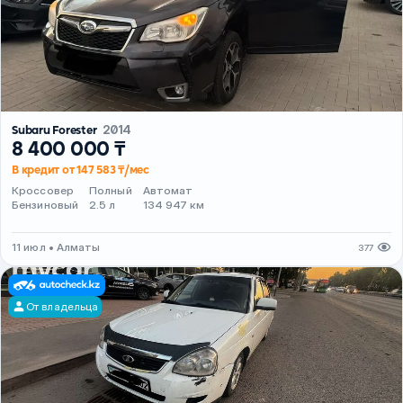
Subaru Forester
2014
8 400 000 ₸
В кредит от 147 583 ₸/мес
Кроссовер
Полный
Автомат
Бензиновый
2.5 л
134 947 км
11 июл • Алматы
377
От владельца