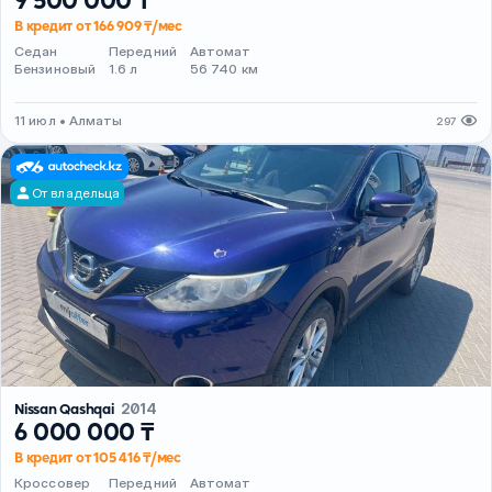
9 500 000 ₸
В кредит от 166 909 ₸/мес
Седан
Передний
Автомат
Бензиновый
1.6 л
56 740 км
11 июл • Алматы
297
От владельца
Nissan Qashqai
2014
6 000 000 ₸
В кредит от 105 416 ₸/мес
Кроссовер
Передний
Автомат