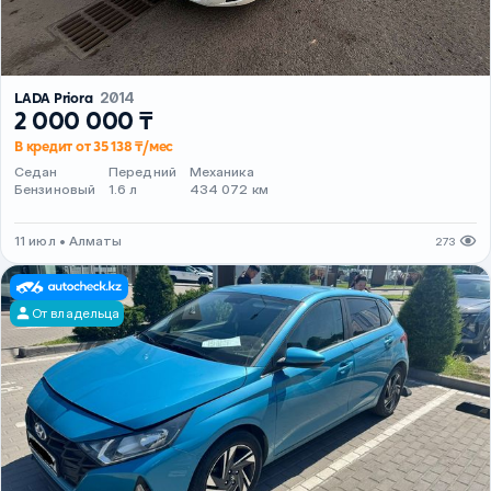
LADA Priora
2014
2 000 000 ₸
В кредит от 35 138 ₸/мес
Седан
Передний
Механика
Бензиновый
1.6 л
434 072 км
11 июл • Алматы
273
От владельца