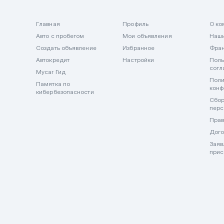
Главная
Профиль
О ко
Авто с пробегом
Мои объявления
Наши
Создать объявление
Избранное
Фра
Автокредит
Настройки
Поль
согл
Mycar Гид
Поли
Памятка по
конф
кибербезопасности
Сбор
перс
Прав
Дого
Заяв
прис
🔒 Важно! Mycar.kz никогда не запрашивает и не принимает оп
внимательны и не передавайте данные карт и оплату в мессен