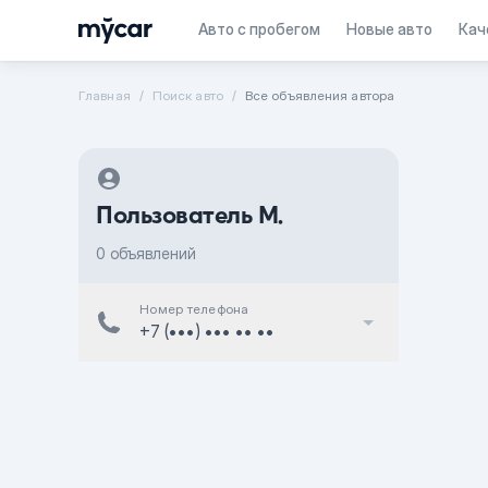
Авто с пробегом
Новые авто
Кач
Главная
Поиск авто
Все объявления автора
Пользователь M.
0 объявлений
Номер телефона
+7 (•••) ••• •• ••