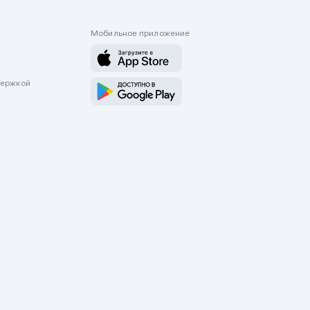
Мобильное приложение
держкой
оводятся только через приложение Mycar.kz Будьте