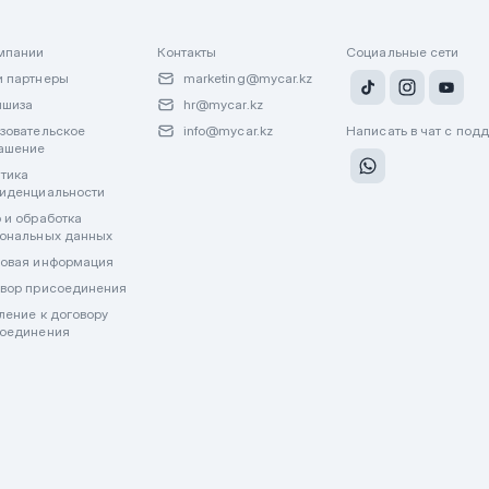
мпании
Контакты
Социальные сети
 партнеры
marketing@mycar.kz
ншиза
hr@mycar.kz
зовательское
info@mycar.kz
Написать в чат с под
ашение
тика
иденциальности
 и обработка
ональных данных
овая информация
вор присоединения
ление к договору
оединения
лату через WhatsApp или другие мессенджеры. Все финансовые операции пр
джерах.