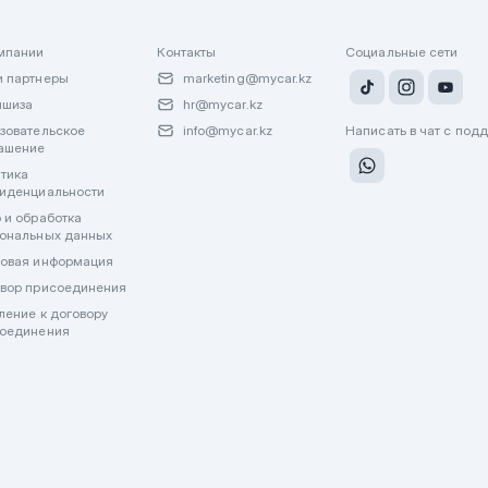
мпании
Контакты
Социальные сети
 партнеры
marketing@mycar.kz
ншиза
hr@mycar.kz
зовательское
info@mycar.kz
Написать в чат с под
ашение
тика
иденциальности
 и обработка
ональных данных
овая информация
вор присоединения
ление к договору
оединения
лату через WhatsApp или другие мессенджеры. Все финансовые операции пр
джерах.