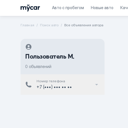
Авто с пробегом
Новые авто
Кач
Главная
Поиск авто
Все объявления автора
Пользователь M.
0 объявлений
Номер телефона
+7 (•••) ••• •• ••