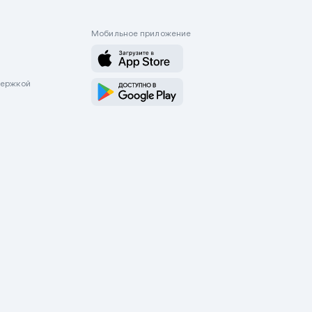
Мобильное приложение
держкой
оводятся только через приложение Mycar.kz Будьте