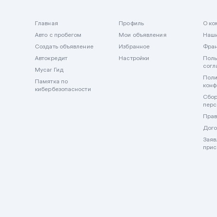
Главная
Профиль
О ко
Авто с пробегом
Мои объявления
Наши
Создать объявление
Избранное
Фра
Автокредит
Настройки
Поль
согл
Mycar Гид
Поли
Памятка по
конф
кибербезопасности
Сбор
перс
Прав
Дого
Заяв
прис
🔒 Важно! Mycar.kz никогда не запрашивает и не принимает оп
внимательны и не передавайте данные карт и оплату в мессен