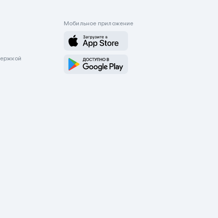
Мобильное приложение
держкой
оводятся только через приложение Mycar.kz Будьте