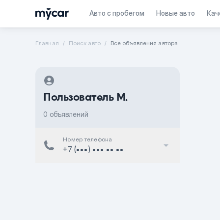
Авто с пробегом
Новые авто
Кач
Главная
Поиск авто
Все объявления автора
Пользователь M.
0 объявлений
Номер телефона
+7 (•••) ••• •• ••