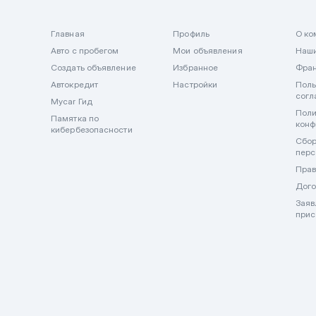
Главная
Профиль
О ко
Авто с пробегом
Мои объявления
Наши
Создать объявление
Избранное
Фра
Автокредит
Настройки
Поль
согл
Mycar Гид
Поли
Памятка по
конф
кибербезопасности
Сбор
перс
Прав
Дого
Заяв
прис
🔒 Важно! Mycar.kz никогда не запрашивает и не принимает оп
внимательны и не передавайте данные карт и оплату в мессен