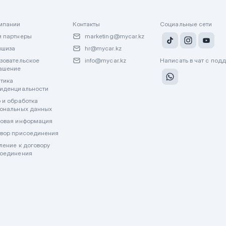
мпании
Контакты
Социальные сети
 партнеры
marketing@mycar.kz
ншиза
hr@mycar.kz
зовательское
info@mycar.kz
Написать в чат с под
ашение
тика
иденциальности
 и обработка
ональных данных
овая информация
вор присоединения
ление к договору
оединения
лату через WhatsApp или другие мессенджеры. Все финансовые операции пр
джерах.