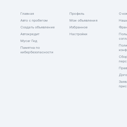
Главная
Профиль
О ко
Авто с пробегом
Мои объявления
Наши
Создать объявление
Избранное
Фра
Автокредит
Настройки
Поль
согл
Mycar Гид
Поли
Памятка по
конф
кибербезопасности
Сбор
перс
Прав
Дого
Заяв
прис
🔒 Важно! Mycar.kz никогда не запрашивает и не принимает оп
внимательны и не передавайте данные карт и оплату в мессен