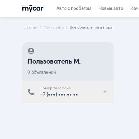
Авто с пробегом
Новые авто
Кач
Главная
Поиск авто
Все объявления автора
Пользователь M.
0 объявлений
Номер телефона
+7 (•••) ••• •• ••