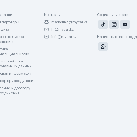
мпании
Контакты
Социальные сети
 партнеры
marketing@mycar.kz
ншиза
hr@mycar.kz
зовательское
info@mycar.kz
Написать в чат с под
ашение
тика
иденциальности
 и обработка
ональных данных
овая информация
вор присоединения
ление к договору
оединения
лату через WhatsApp или другие мессенджеры. Все финансовые операции пр
джерах.