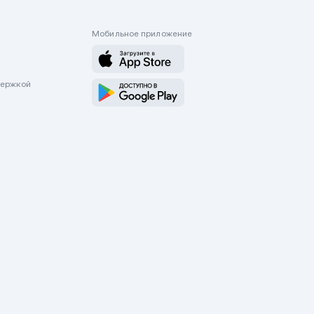
Мобильное приложение
держкой
оводятся только через приложение Mycar.kz Будьте