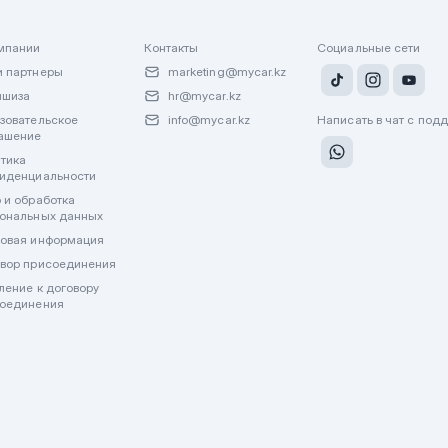
мпании
Контакты
Социальные сети
 партнеры
marketing@mycar.kz
ншиза
hr@mycar.kz
зовательское
info@mycar.kz
Написать в чат с под
ашение
тика
иденциальности
 и обработка
ональных данных
овая информация
вор присоединения
ление к договору
оединения
лату через WhatsApp или другие мессенджеры. Все финансовые операции пр
джерах.