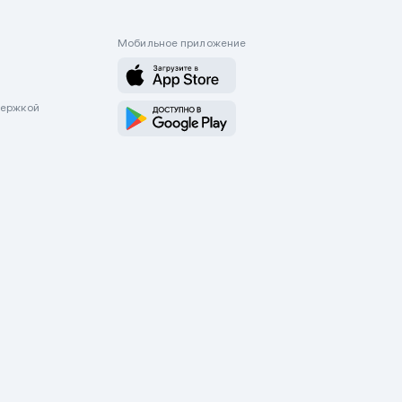
Мобильное приложение
держкой
оводятся только через приложение Mycar.kz Будьте