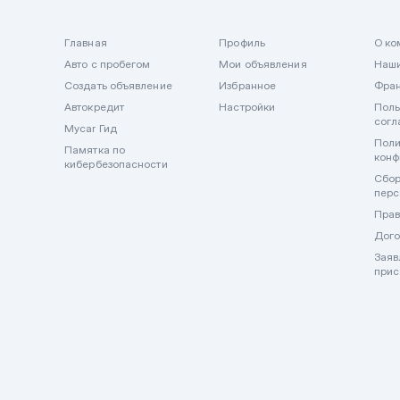
Главная
Профиль
О ко
Авто с пробегом
Мои объявления
Наши
Создать объявление
Избранное
Фра
Автокредит
Настройки
Поль
согл
Mycar Гид
Поли
Памятка по
конф
кибербезопасности
Сбор
перс
Прав
Дого
Заяв
прис
🔒 Важно! Mycar.kz никогда не запрашивает и не принимает оп
внимательны и не передавайте данные карт и оплату в мессен