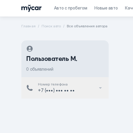
Авто с пробегом
Новые авто
Кач
Главная
Поиск авто
Все объявления автора
Пользователь M.
0 объявлений
Номер телефона
+7 (•••) ••• •• ••