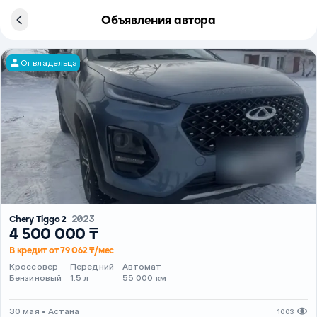
Объявления автора
От владельца
Chery Tiggo 2
2023
4 500 000 ₸
В кредит от 79 062 ₸/мес
Кроссовер
Передний
Автомат
Бензиновый
1.5 л
55 000 км
30 мая • Астана
1003