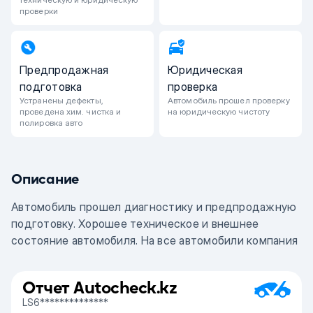
проверки
Предпродажная
Юридическая
подготовка
проверка
Устранены дефекты,
Автомобиль прошел проверку
проведена хим. чистка и
на юридическую чистоту
полировка авто
Описание
Автомобиль прошел диагностику и предпродажную
подготовку. Хорошее техническое и внешнее
состояние автомобиля. На все автомобили компания
предоставляет гарантию юридической чистоты.
Возможно приобретение автомобиля в кредит! Вы
Отчет Autocheck.kz
можете воспользоваться нашими функциями услуги
LS6**************
Trade in; 1. Обменять свой автомобиль на