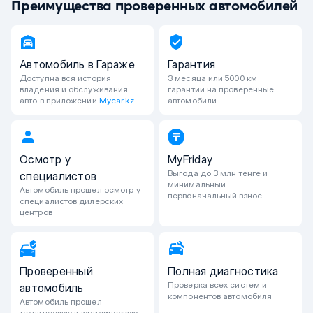
Преимущества проверенных автомобилей
Автомобиль в Гараже
Гарантия
Доступна вся история
3 месяца или 5000 км
владения и обслуживания
гарантии на проверенные
авто в приложении
Mycar.kz
автомобили
Осмотр у
MyFriday
Выгода до 3 млн тенге и
специалистов
минимальный
Автомобиль прошел осмотр у
первоначальный взнос
специалистов дилерских
центров
Проверенный
Полная диагностика
Проверка всех систем и
автомобиль
компонентов автомобиля
Автомобиль прошел
техническую и юридическую