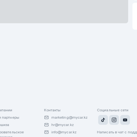
В
об
мпании
Контакты
Социальные сети
 партнеры
marketing@mycar.kz
ншиза
hr@mycar.kz
зовательское
info@mycar.kz
Написать в чат с под
ашение