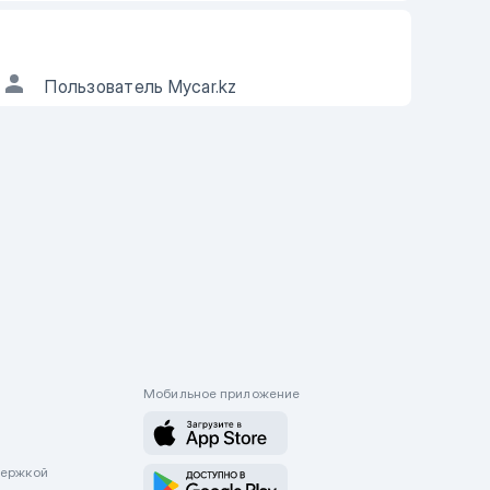
АВТОР ОБЪЯВЛЕНИЯ
Пользователь Mycar.kz
ы можете
если информация в
ъявлении не соответствует действительности.
Мобильное приложение
держкой