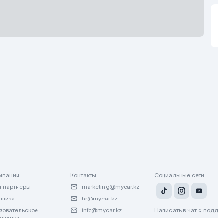
В
об
мпании
Контакты
Социальные сети
 партнеры
marketing@mycar.kz
ншиза
hr@mycar.kz
зовательское
info@mycar.kz
Написать в чат с под
ашение