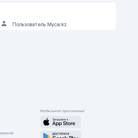
АВТОР ОБЪЯВЛЕНИЯ
Пользователь Mycar.kz
ы можете
если информация в
ъявлении не соответствует действительности.
Мобильное приложение
держкой