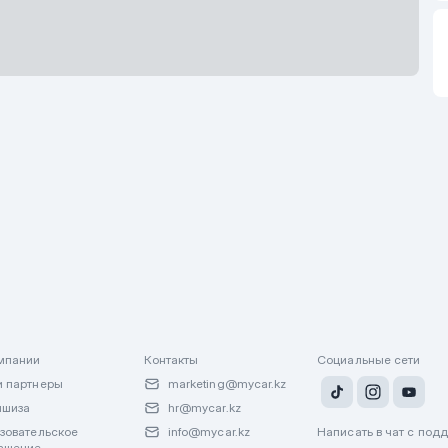
В
об
мпании
Контакты
Социальные сети
 партнеры
marketing@mycar.kz
ншиза
hr@mycar.kz
зовательское
info@mycar.kz
Написать в чат с под
ашение