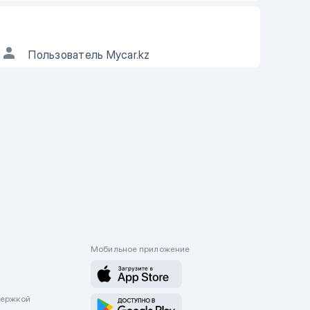
АВТОР ОБЪЯВЛЕНИЯ
Пользователь Mycar.kz
ы можете
если информация в
ъявлении не соответствует действительности.
Мобильное приложение
держкой