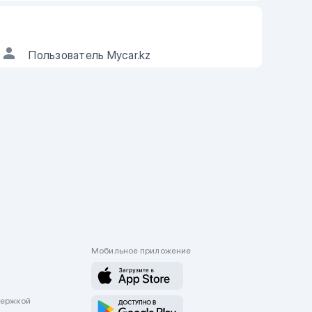
АВТОР ОБЪЯВЛЕНИЯ
Пользователь Mycar.kz
ы можете
если информация в
ъявлении не соответствует действительности.
Мобильное приложение
держкой