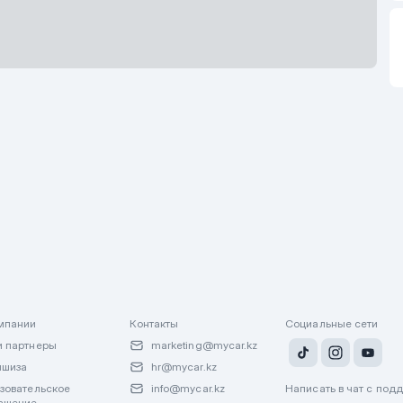
В
об
мпании
Контакты
Социальные сети
 партнеры
marketing@mycar.kz
ншиза
hr@mycar.kz
зовательское
info@mycar.kz
Написать в чат с под
ашение