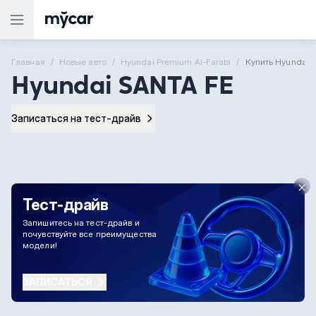
Главная
Новые aвто
Hyundai Premium Al-Farabi
Купить Hyundai 
Hyundai SANTA FE
Записаться на тест-драйв
Тест-драйв
Запишитесь на тест-драйв и
почувствуйте все преимущества
модели!
ЗАПИСАТЬСЯ