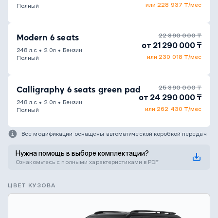
или 228 937 ₸/мес
Полный
22 890 000 ₸
Modern 6 seats
от 21 290 000 ₸
248 л.с
•
2.0л
•
Бензин
или 230 018 ₸/мес
Полный
25 890 000 ₸
Calligraphy 6 seats green pad
от 24 290 000 ₸
248 л.с
•
2.0л
•
Бензин
или 262 430 ₸/мес
Полный
Все модификации оснащены автоматической коробкой передач
Нужна помощь в выборе комплектации?
Ознакомьтесь с полными характеристиками в PDF
ЦВЕТ КУЗОВА