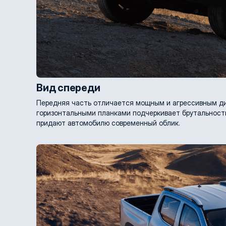
Вид спереди
Передняя часть отличается мощным и агрессивным д
горизонтальными планками подчеркивает брутальность
придают автомобилю современный облик.