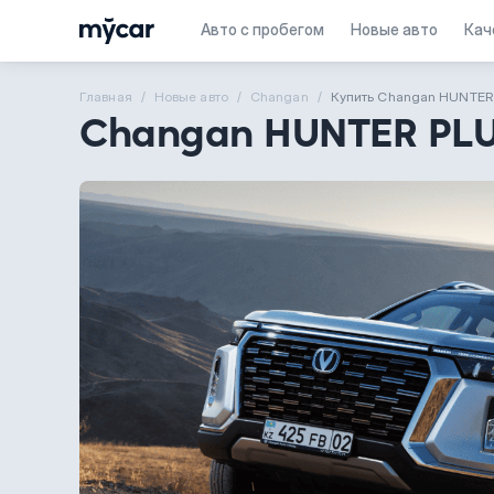
Авто с пробегом
Новые авто
Кач
Главная
Новые aвто
Changan
Купить Changan HUNTER
Changan HUNTER PL