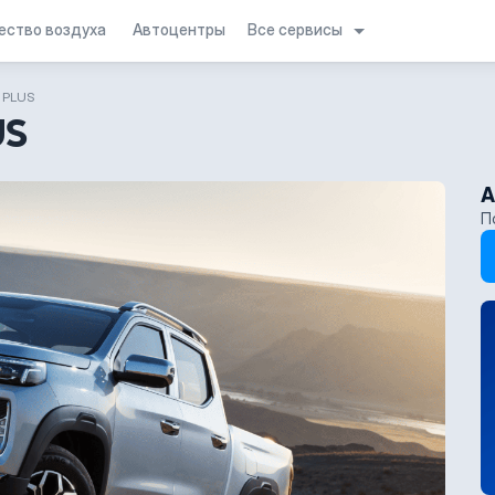
Все сервисы
ество воздуха
Автоцентры
 PLUS
US
А
П