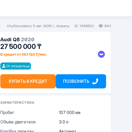
Опубликовано: 5 авг. 2026 г., Алматы
ID: 1345602
843
Audi
Q8
2020
27 500 000
₸
В кредит от 483 160 ₸/мес.
От владельца
КУПИТЬ В КРЕДИТ
ПОЗВОНИТЬ
ХАРАКТЕРИСТИКА
Пробег:
107 000 км
Объём двигателя:
3.0 л
Коробка передач:
Автомат