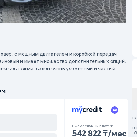
совер, с мощным двигателем и коробкой передач -
ензиновый и имеет множество дополнительных опций,
шем состоянии, салон очень ухоженный и чистый.
ючая замену всех жидкостей и фильтров. Готов
ом
ID
Ежемесячный платеж
В
542 822 ₸/мес
об