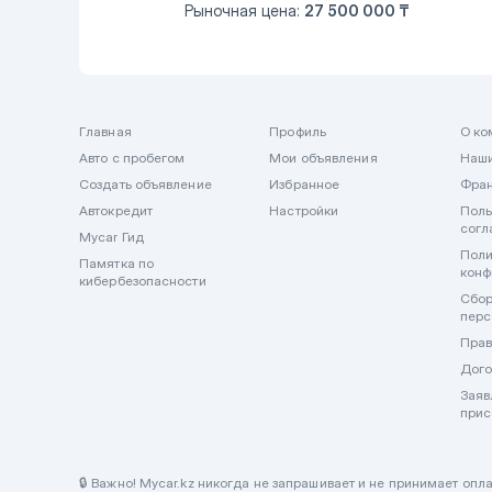
Рыночная цена:
27 500 000 ₸
Главная
Профиль
О ко
Авто с пробегом
Мои объявления
Наши
Создать объявление
Избранное
Фра
Автокредит
Настройки
Поль
согл
Mycar Гид
Поли
Памятка по
конф
кибербезопасности
Сбор
перс
Прав
Дого
Заяв
прис
🔒 Важно! Mycar.kz никогда не запрашивает и не принимает оп