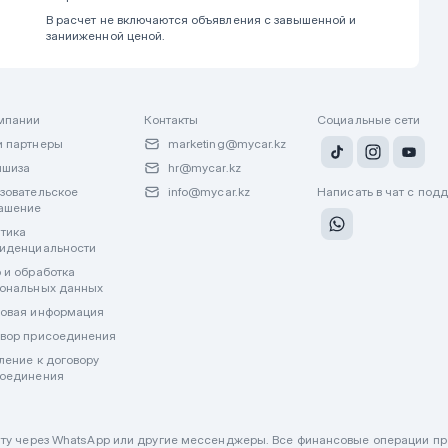
В расчет не включаются объявления с завышенной и
занииженной ценой.
мпании
Контакты
Социальные сети
 партнеры
marketing@mycar.kz
ншиза
hr@mycar.kz
зовательское
info@mycar.kz
Написать в чат с под
ашение
тика
иденциальности
 и обработка
ональных данных
овая информация
вор присоединения
ление к договору
оединения
лату через WhatsApp или другие мессенджеры. Все финансовые операции пр