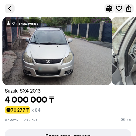
От владельца
Suzuki SX4 2013
4 000 000 ₸
70 277 ₸
x 84
Алматы
·
23 июня
991
Рассчитать кредит