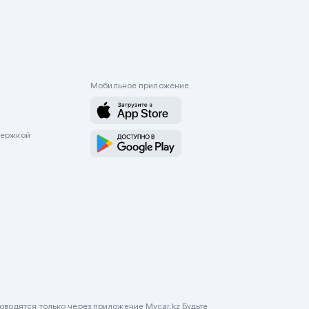
Мобильное приложение
держкой
оводятся только через приложение Mycar.kz Будьте