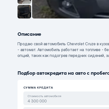
+4
Описание
Продаю свой автомобиль Chevrolet Cruze в куз
- автомат. Автомобиль работает на топливе -
опций, таких как подогрев передних сидений, э
контроль, парктроник передний, парктроник задн
USB, AUX, навигация, премиальная система, лег
Подбор автокредита на авто с пробег
противотуманные фары, автокорректор фар, сигн
датчик дождя, датчик давления в шинах, запас
состоянии, была заменена полная система торм
СУММА КРЕДИТА
ухоженный и чистый.
Стоимость автомобиля