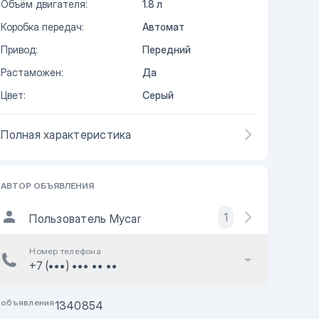
Объём двигателя:
1.8 л
Коробка передач:
Автомат
Привод:
Передний
Растаможен:
Да
Цвет:
Серый
Полная характеристика
АВТОР ОБЪЯВЛЕНИЯ
1
Пользователь Mycar
Номер телефона
+7 (•••) ••• •• ••
 объявления
1340854