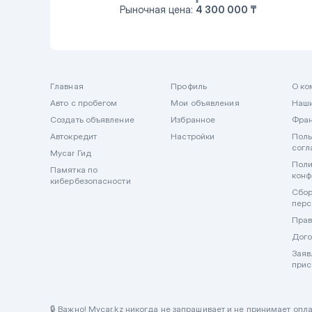
Рыночная цена:
4 300 000 ₸
Главная
Профиль
О ко
Авто с пробегом
Мои объявления
Наши
Создать объявление
Избранное
Фра
Автокредит
Настройки
Поль
согл
Mycar Гид
Поли
Памятка по
конф
кибербезопасности
Сбор
перс
Прав
Дого
Заяв
прис
🔒 Важно! Mycar.kz никогда не запрашивает и не принимает оп