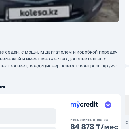
ове седан, с мощным двигателем и коробкой передач
 бензиновый и имеет множество дополнительных
лектропакет, кондиционер, климат-контроль, круиз-
ий, мультируль, камера заднего вида, Bluetooth,
косплавные диски, тонировка, ткань,
ом
ализация, автозапуск, ABS, SRS, датчик света,
ное колесо. Автомобиль в отличном техническом
озов и все фильтры. Салон автомобиля очень
Ежемесячный платеж
ID
84 878 ₸/мес