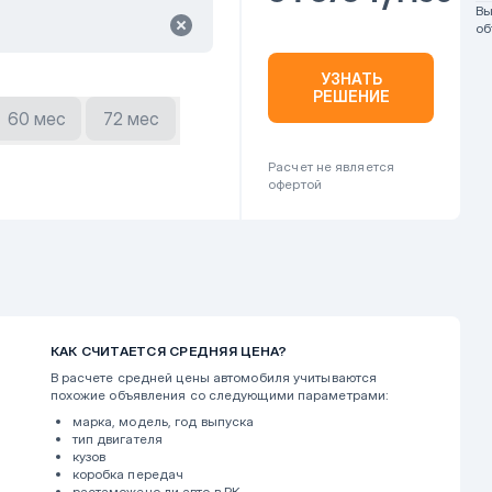
В
об
УЗНАТЬ
РЕШЕНИЕ
60 мес
72 мес
Расчет не является
офертой
КАК СЧИТАЕТСЯ СРЕДНЯЯ ЦЕНА?
В расчете средней цены автомобиля учитываются
похожие объявления со следующими параметрами:
марка, модель, год выпуска
тип двигателя
кузов
коробка передач
растаможено ли авто в РК