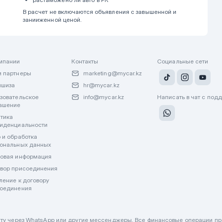
В расчет не включаются объявления с завышенной и
занииженной ценой.
мпании
Контакты
Социальные сети
 партнеры
marketing@mycar.kz
ншиза
hr@mycar.kz
зовательское
info@mycar.kz
Написать в чат с под
ашение
тика
иденциальности
 и обработка
ональных данных
овая информация
вор присоединения
ление к договору
оединения
лату через WhatsApp или другие мессенджеры. Все финансовые операции пр