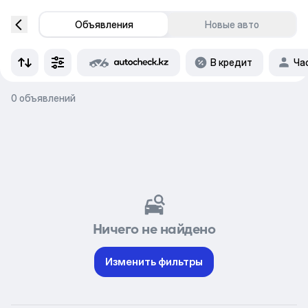
Объявления
Новые авто
В кредит
Ча
0 объявлений
Ничего не найдено
Изменить фильтры